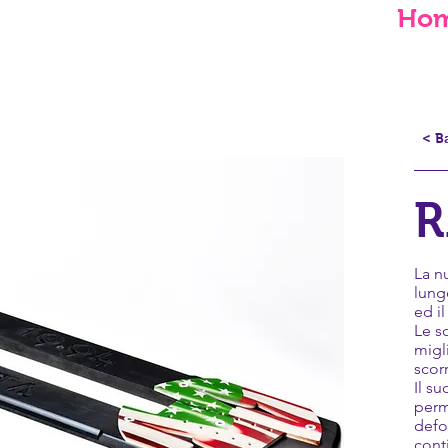
Ho
< B
R
La n
lung
ed i
Le s
migl
scor
Il s
perm
defo
conti