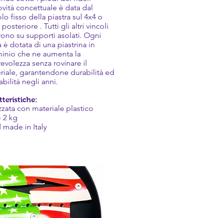
ovità concettuale è data dal
lo fisso della piastra sul 4x4 o
osteriore . Tutti gli altri vincoli
rono su supporti asolati. Ogni
 è dotata di una piastrina in
minio che ne aumenta la
revolezza senza rovinare il
riale, garantendone durabilità ed
abilità negli anni.
tteristiche:
izzata con materiale plastico
 2 kg
 made in Italy