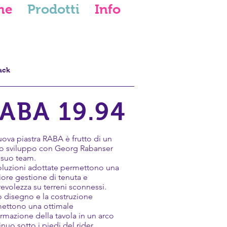
me
Prodotti
Info
ack
ABA 19.94
uova piastra RABA è frutto di un
o sviluppo con Georg Rabanser
l suo team.
oluzioni adottate permettono una
iore gestione di tenuta e
revolezza su terreni sconnessi.
uo disegno e la costruzione
ettono una ottimale
rmazione della tavola in un arco
nuo sotto i piedi del rider.