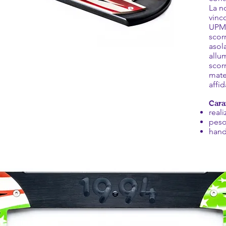
La n
vinco
UPM p
scor
asola
allu
scor
mate
affid
Cara
real
peso
hand